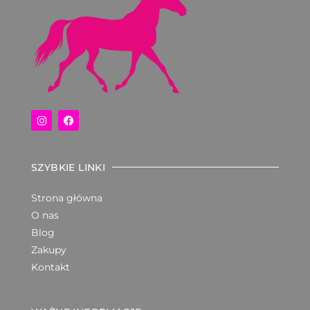
SZYBKIE LINKI
Strona główna
O nas
Blog
Zakupy
Kontakt