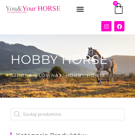
0
STRONA GŁÓWNA
HOBBY HORSE
STRONA GŁÓWNA
HOBBY HORSE