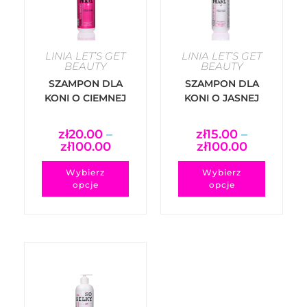
LINIA LET’S GET
LINIA LET’S GET
BEAUTY
BEAUTY
SZAMPON DLA
SZAMPON DLA
KONI O CIEMNEJ
KONI O JASNEJ
SIERŚCI
SIERŚCI
SHAMPOO FOR
SHAMPOO FOR
zł
20.00
–
zł
15.00
–
DARK HORSES –
GREY HORSES –
zł
100.00
zł
100.00
WOW… BLACK
WOW… WHITE
PEARL
PEARL
Wybierz
Wybierz
opcje
opcje