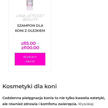
LINIA LET’S GET
BEAUTY
SZAMPON DLA
KONI Z OLEJKIEM
HERBACIANYM
SHAMPOO FOR
zł
15.00
–
HORSES WITH
zł
100.00
TEA TREE OIL –
SO SILKY
Wybierz
opcje
Kosmetyki dla koni
Codzienna pielęgnacja konia to nie tylko kwestia estetyki,
ale również zdrowia i komfortu zwierzęcia.
Wysokiej