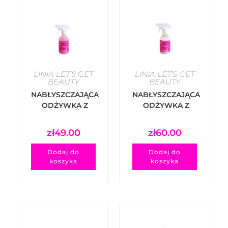
LINIA LET’S GET
LINIA LET’S GET
BEAUTY
BEAUTY
NABŁYSZCZAJĄCA
NABŁYSZCZAJĄCA
ODŻYWKA Z
ODŻYWKA Z
BROKATEM MANE
BROKATEM MANE
'N’ TAIL SILVER
'N’ TAIL SILVER
zł
49.00
zł
60.00
GLOSSY STAR –
GLOSSY STAR –
PINK
SILVER
Dodaj do
Dodaj do
koszyka
koszyka