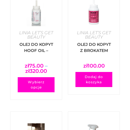
LINIA LET’S GET
LINIA LET’S GET
BEAUTY
BEAUTY
OLEJ DO KOPYT
OLEJ DO KOPYT
HOOF OIL –
Z BROKATEM
LOVELY HOOF
zł
75.00
–
zł
100.00
zł
320.00
Dodaj do
Wybierz
koszyka
opcje