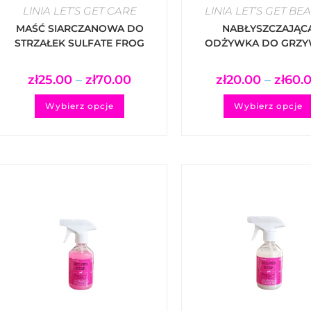
LINIA LET’S GET CARE
LINIA LET’S GET BE
MAŚĆ SIARCZANOWA DO
NABŁYSZCZAJĄC
STRZAŁEK SULFATE FROG
ODŻYWKA DO GRZY
OINTMENT – WHAT A
OGONA MANE 'N’ T
RELIEF
GLOSSIE CONDITION
zł
25.00
–
zł
70.00
zł
20.00
–
zł
60.
HIGH GLOSSY
Wybierz opcje
Wybierz opcje