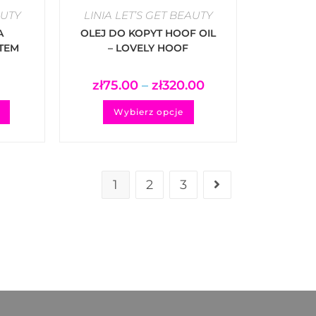
AUTY
LINIA LET’S GET BEAUTY
A
OLEJ DO KOPYT HOOF OIL
TEM
– LOVELY HOOF
ER
VER
zł
75.00
–
zł
320.00
Wybierz opcje
1
2
3