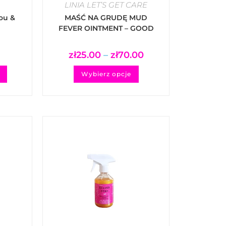
LINIA LET’S GET CARE
ou &
MAŚĆ NA GRUDĘ MUD
FEVER OINTMENT – GOOD
CARE
zł
25.00
–
zł
70.00
Wybierz opcje