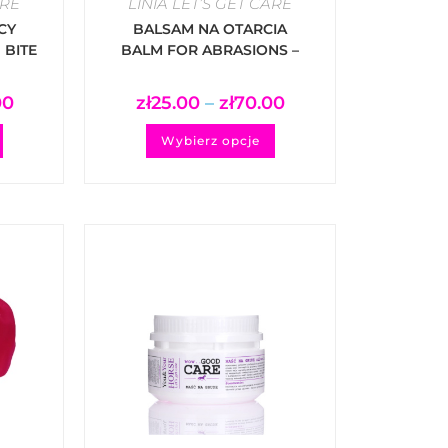
ARE
LINIA LET’S GET CARE
CY
BALSAM NA OTARCIA
 BITE
BALM FOR ABRASIONS –
IEF
NO PAIN
00
zł
25.00
–
zł
70.00
Wybierz opcje