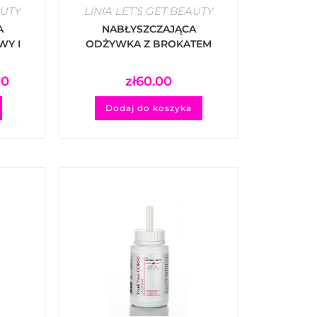
AUTY
LINIA LET’S GET BEAUTY
A
NABŁYSZCZAJĄCA
WY I
ODŻYWKA Z BROKATEM
AIL
MANE 'N’ TAIL SILVER
ER –
GLOSSY STAR – GOLD
00
zł
60.00
Dodaj do koszyka