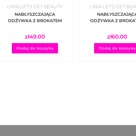
LINIA LET’S GET BEAUTY
LINIA LET’S GET BE
NABŁYSZCZAJĄCA
NABŁYSZCZAJĄC
ODŻYWKA Z BROKATEM
ODŻYWKA Z BROKA
MANE 'N’ TAIL SILVER
MANE 'N’ TAIL SILV
GLOSSY STAR – PINK
GLOSSY STAR – SIL
zł
49.00
zł
60.00
Dodaj do koszyka
Dodaj do koszyka