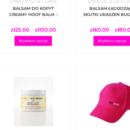
LINIA LET’S GET CARE
LINIA LET’S GET C
BALSAM DO KOPYT
BALSAM ŁAGODZĄ
CREAMY HOOF BALM –
SKUTKI UKĄSZEŃ BUG
WHAT A WHAT A SOLID
BALM – WHAT A REL
HOOF
zł
25.00
–
zł
150.00
zł
60.00
–
zł
80.
Wybierz opcje
Wybierz opcje