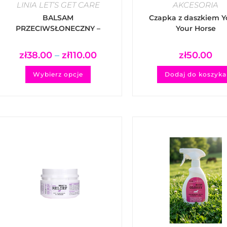
LINIA LET’S GET CARE
AKCESORIA
BALSAM
Czapka z daszkiem Y
PRZECIWSŁONECZNY –
Your Horse
SUN SHIELD
zł
38.00
–
zł
110.00
zł
50.00
Wybierz opcje
Dodaj do koszyka